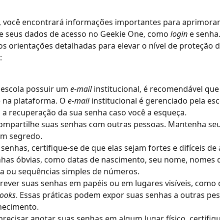
, você encontrará informações importantes para aprimorar
e seus dados de acesso no Geekie One, como 
login 
e senha.
 orientações detalhadas para elevar o nível de proteção d
:
 escola possuir um 
e-mail 
institucional, é recomendável que
 na plataforma. O 
e-mail 
institucional é gerenciado pela esc
rá a recuperação da sua senha caso você a esqueça.
ompartilhe suas senhas com outras pessoas. Mantenha seu
em segredo.
enhas óbvias, como datas de nascimento, seu nome, nomes
ia ou sequências simples de números.
crever suas senhas em papéis ou em lugares visíveis, como 
ooks
. Essas práticas podem expor suas senhas a outras pe
hecimento.
precisar anotar suas senhas em algum lugar físico, certifiqu