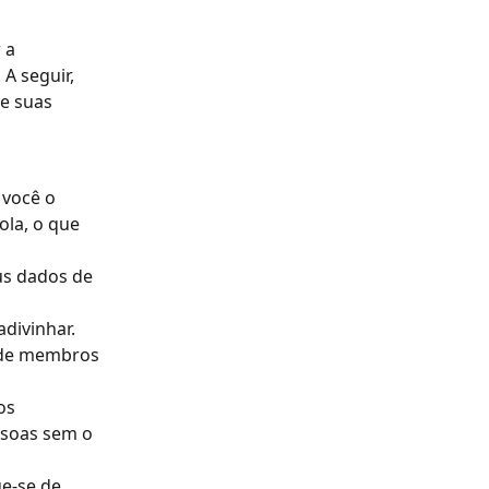
 a 
 A seguir, 
e suas 
 você o 
ola, o que 
s dados de 
 de membros 
os 
ssoas sem o 
e-se de 