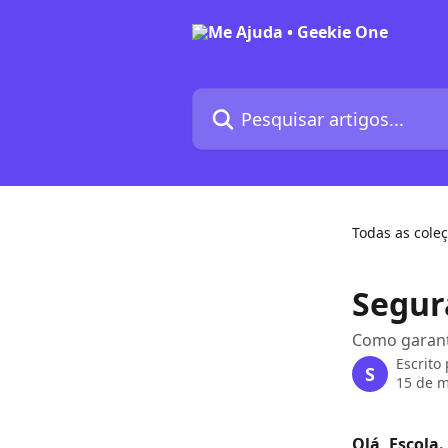
Passar para o conteúdo principal
Pesquisar artigos...
Todas as cole
Segur
Como garant
Escrito
S
15 de m
Olá, Escola.