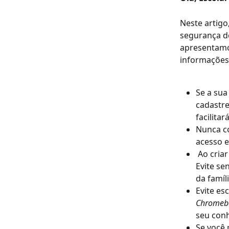
Neste artigo
segurança d
apresentamos
informações
Se a sua
cadastre
facilita
Nunca c
acesso 
 Ao criar senhas, certifique-se de que elas sejam fortes e difíceis de adivinhar. 
Evite s
da famíl
Evite es
Chromeb
seu con
Se você 